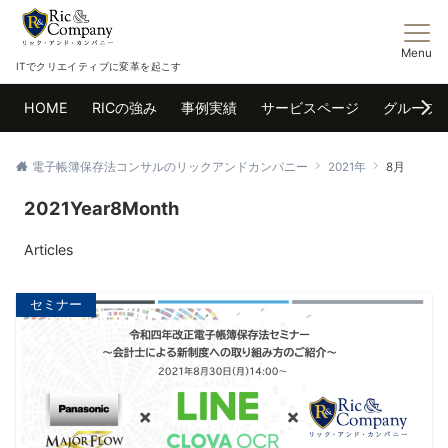
Menu
ITでクリエイティブに変革を起こす
HOME
RICの強み
事例実績
サービスページ
グループ
電子帳簿保存法コンサルのリックアンドカンパニー
2021年
8月
2021Year8Month
Articles
セミナー