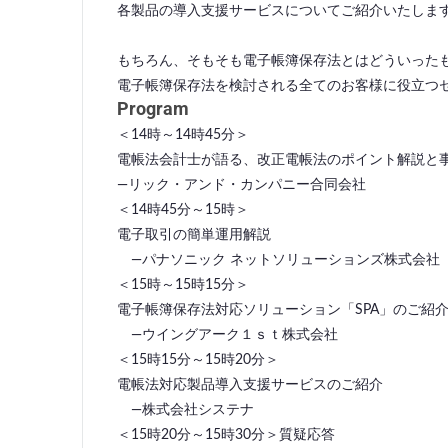
各製品の導入支援サービスについてご紹介いたしま
もちろん、そもそも電子帳簿保存法とはどういった
電子帳簿保存法を検討される全てのお客様に役立つ
Program
＜14時～14時45分＞
電帳法会計士が語る、改正電帳法のポイント解説と
―リック・アンド・カンパニー合同会社
＜14時45分～15時＞
電子取引の簡単運用解説
―パナソニック ネットソリューションズ株式会社
＜15時～15時15分＞
電子帳簿保存法対応ソリューション「SPA」のご紹
―ウイングアーク１ｓｔ株式会社
＜15時15分～15時20分＞
電帳法対応製品導入支援サービスのご紹介
―株式会社システナ
＜15時20分～15時30分＞
質疑応答