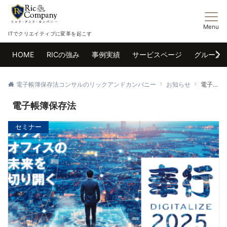
Menu
ITでクリエイティブに変革を起こす
HOME
RICの強み
事例実績
サービスページ
グループ
電子帳簿保存法コンサルのリックアンドカンパニー
お知らせ
電子帳簿保存法
電子帳簿保存法
セミナー