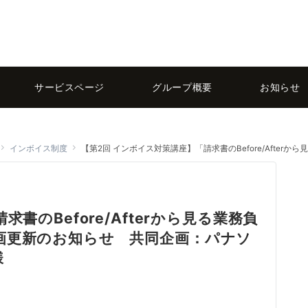
サービスページ
グループ概要
お知らせ
インボイス制度
【第2回 インボイス対策講座】「請求書のBefore/Afterから見る業務負荷へ
書のBefore/Afterから見る業務負
画更新のお知らせ 共同企画：パナソ
様